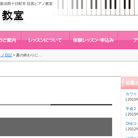
新潟県十日町市 目黒ピアノ教室
ラノ日記
>
夏の終わりに…
目黒
カワイ
[ 201
平成２
[ 201
One
[ 201