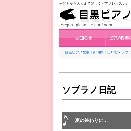
子どもから大人まで楽しくピアノレッスン♪ 
目黒ピアノ教室｜新潟県十日町市
>
ソプ
ソプラノ日記
夏の終わりに…