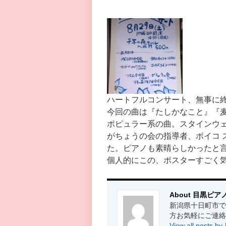
ハートフルコンサート、無事に
今回の曲は『たしかなこと』『
ポピュラー系の曲。スタインウ
がちょうの会の指導者、ボイコ 
た。ピアノも素晴らしかったと
個人的にこの、ポスターすごく気に入
About 目黒ピア
新潟県十日町市で
方お気軽にご連絡
View all post