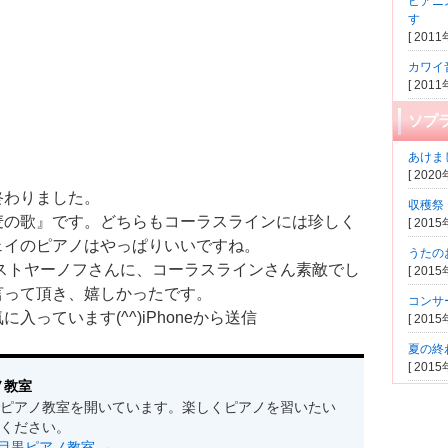
ピアニ
す
[ 201
カワイ
[ 201
ソプ
あけま
[ 202
終わりました。
収穫祭
麦の歌』です。どちらもコーラスラインには珍しく
[ 201
ェイのピアノはやっぱりいいですね。
うたの
ストヤーノフさんに、コーラスラインさん素敵でし
[ 201
言って頂き、嬉しかったです。
コンサ
っています(^^)iPhoneから送信
[ 201
夏の終
[ 201
ノ教室
ピアノ教室を開いています。楽しくピアノを習いたい
ください。
s by 目黒ピアノ教室
→