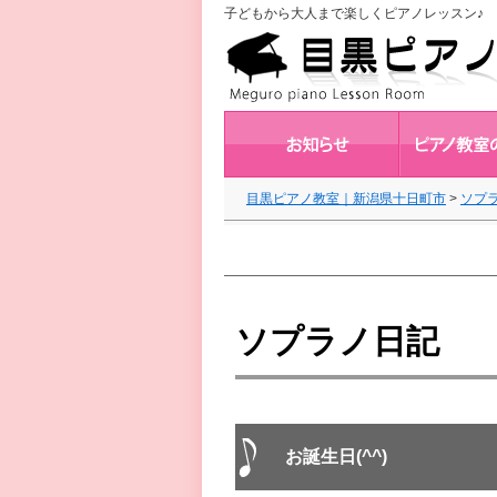
子どもから大人まで楽しくピアノレッスン♪ 
目黒ピアノ教室｜新潟県十日町市
>
ソプ
ソプラノ日記
お誕生日(^^)