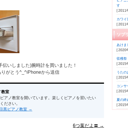
ピアニ
す
[ 201
カワイ
[ 201
ソプ
あけま
[ 202
収穫祭
[ 201
手伝いしました)腕時計を買いました！
とう^_^iPhoneから送信
うたの
[ 201
コンサ
[ 201
ノ教室
ピアノ教室を開いています。楽しくピアノを習いたい
夏の終
ください。
[ 201
s by 目黒ピアノ教室
→
6つ葉だよ〓
→