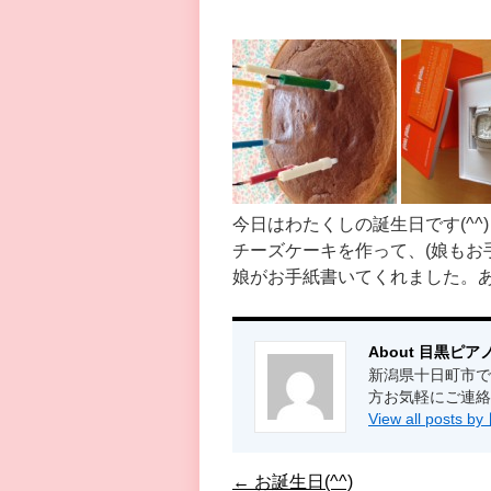
今日はわたくしの誕生日です(^^)
チーズケーキを作って、(娘もお
娘がお手紙書いてくれました。ありが
About 目黒ピア
新潟県十日町市で
方お気軽にご連絡
View all post
←
お誕生日(^^)