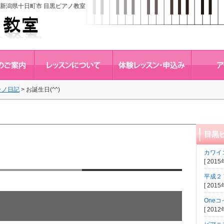
新潟県十日町市 目黒ピアノ教室
ラノ日記
>
お誕生日(^^)
目黒
カワイ
[ 201
平成２
[ 201
One
[ 201