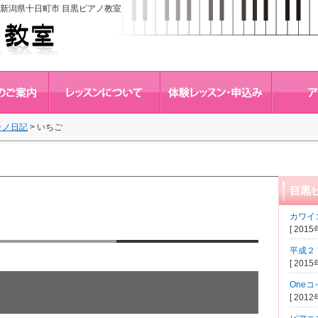
新潟県十日町市 目黒ピアノ教室
ラノ日記
>
いちご
目黒
カワイ
[ 201
平成２
[ 201
One
[ 201