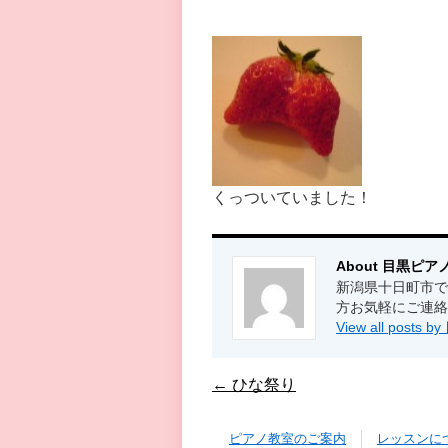
くっついていました！
About 目黒ピア
新潟県十日町市で
方お気軽にご連絡
View all post
←
ひな祭り
ピアノ教室のご案内
レッスンに