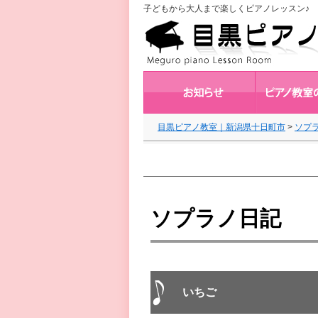
子どもから大人まで楽しくピアノレッスン♪ 
目黒ピアノ教室｜新潟県十日町市
>
ソプ
ソプラノ日記
いちご