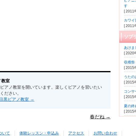
ピアニ
す
[ 201
カワイ
[ 201
ソプ
あけま
[ 202
収穫祭
[ 201
うたの
ノ教室
[ 201
ピアノ教室を開いています。楽しくピアノを習いたい
コンサ
ください。
[ 201
s by 目黒ピアノ教室
→
夏の終
[ 201
春だね
→
ついて
体験レッスン・申込み
アクセス
お問い合わせ