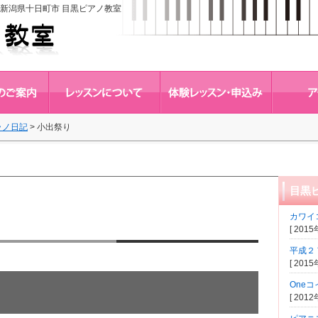
新潟県十日町市 目黒ピアノ教室
ラノ日記
>
小出祭り
目黒
カワイ
[ 201
平成２
[ 201
One
[ 201