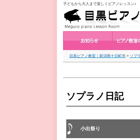
子どもから大人まで楽しくピアノレッスン♪ 
目黒ピアノ教室｜新潟県十日町市
>
ソプ
ソプラノ日記
小出祭り