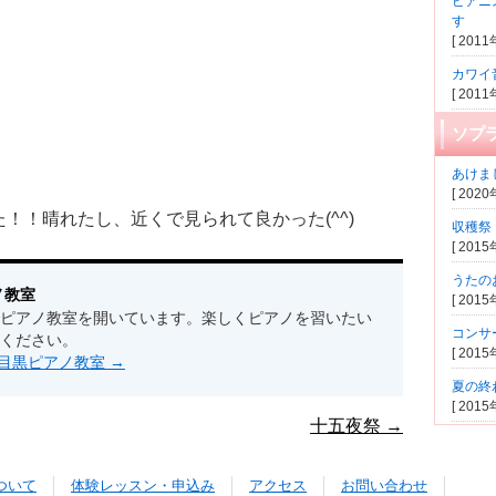
ピアニ
す
[ 201
カワイ
[ 201
ソプ
あけま
[ 202
！！晴れたし、近くで見られて良かった(^^)
収穫祭
[ 201
うたの
ノ教室
[ 201
ピアノ教室を開いています。楽しくピアノを習いたい
コンサ
ください。
[ 201
s by 目黒ピアノ教室
→
夏の終
[ 201
十五夜祭
→
ついて
体験レッスン・申込み
アクセス
お問い合わせ