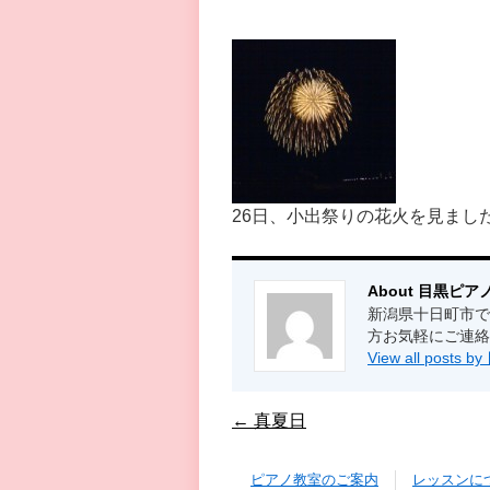
26日、小出祭りの花火を見ました
About 目黒ピア
新潟県十日町市で
方お気軽にご連絡
View all post
←
真夏日
ピアノ教室のご案内
レッスンに